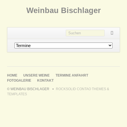
Weinbau Bischlager
Navigation
überspringen
NAVIGATION
HOME
UNSERE WEINE
TERMINE
ANFAHRT
ÜBERSPRINGEN
FOTOGALERIE
KONTAKT
© WEINBAU BISCHLAGER
ROCKSOLID CONTAO THEMES &
TEMPLATES